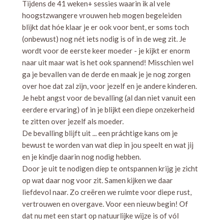
Tijdens de 41 weken+ sessies waarin ik al vele
hoogstzwangere vrouwen heb mogen begeleiden
blijkt dat hóe klaar je er ook voor bent, er soms toch
(onbewust) nog nét iets nodig is of in de weg zit. Je
wordt voor de eerste keer moeder - je kijkt er enorm
naar uit maar wat is het ook spannend! Misschien wel
ga je bevallen van de derde en maak je je nog zorgen
over hoe dat zal zijn, voor jezelf en je andere kinderen.
Je hebt angst voor de bevalling (al dan niet vanuit een
eerdere ervaring) of in je blijkt een diepe onzekerheid
te zitten over jezelf als moeder.
De bevalling blijft uit ... een práchtige kans om je
bewust te worden van wat diep in jou speelt en wat jij
en je kindje daarin nog nodig hebben.
Door je uit te nodigen díep te ontspannen krijg je zicht
op wat daar nog voor zit. Samen kijken we daar
liefdevol naar. Zo creëren we ruimte voor diepe rust,
vertrouwen en overgave. Voor een nieuw begin! Of
dat nu met een start op natuurlijke wijze is of vól