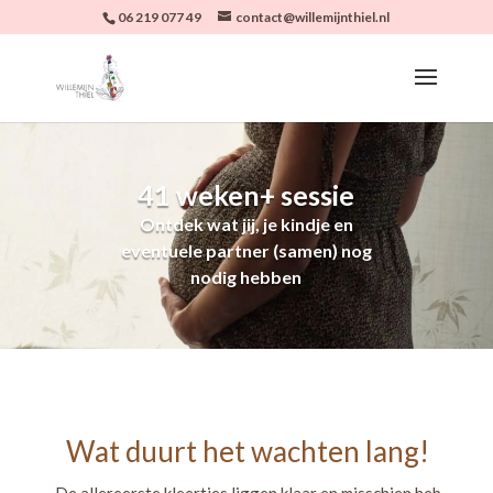
06 219 077 49
contact@willemijnthiel.nl
41 weken+ sessie
Ontdek wat jij, je kindje en
eventuele partner (samen) nog
nodig hebben
Wat duurt het wachten lang!
De allereerste kleertjes liggen klaar en misschien heb